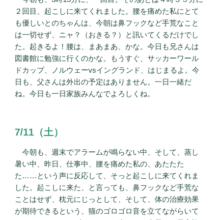
２回目、起こしに来てくれました。腰を痛めた私にとて
も優しいとのちゃんは、今朝は鼻フックなど手荒なこと
は一切せず、ニャ？（おきる？）と訊いてくるだけでし
た。起きるよ！腰は、まあまあ、かな。今日も兄さんは
図書館に勉強に行くのかな。もうすぐ、サッカーワール
ドカップ、ノルウェーvsイングランド、はじまるよ。今
日も、父さんは外出の予定はありません。一日一緒だ
ね。今日も一日家族みんなでよろしくね。
7/11（土）
今朝も、週末でアラームが鳴らない中、そして、蒸し
暑い中、昨日、仕事中、腰を痛めた私の、あたたた
た……という声に反応して、そっと起こしに来てくれま
した。起こしに来た、と言っても、鼻フックなど手荒な
ことはせず、枕元にじっとして、そして、体の治療効果
が期待できるという、猫のゴロゴロ音を立てながらいて