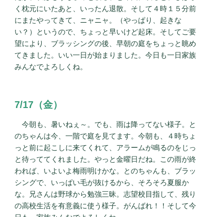
く枕元にいたあと、いったん退散。そして４時１５分前
にまたやってきて、ニャニャ。（やっぱり、起きな
い？）というので、ちょっと早いけど起床。そしてご要
望により、ブラッシングの後、早朝の庭をちょっと眺め
てきました。いい一日が始まりました。今日も一日家族
みんなでよろしくね。
7/17（金）
今朝も、暑いねぇ～。でも、雨は降ってない様子。と
のちゃんは今、一階で庭を見てます。今朝も、４時ちょ
っと前に起こしに来てくれて、アラームが鳴るのをじっ
と待っててくれました。やっと金曜日だね。この雨が終
われば、いよいよ梅雨明けかな。とのちゃんも、ブラッ
シングで、いっぱい毛が抜けるから、そろそろ夏服か
な。兄さんは野球から勉強三昧。志望校目指して、残り
の高校生活を有意義に使う様子。がんばれ！！そして今