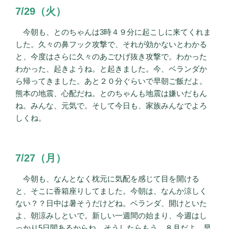
7/29（火）
今朝も、とのちゃんは3時４９分に起こしに来てくれま
した。久々の鼻フック攻撃で、それが効かないとわかる
と、今度はさらに久々のあごひげ抜き攻撃で。わかった
わかった、起きようね。と起きました。今、ベランダか
ら帰ってきました。あと２０分ぐらいで早朝ご飯だよ。
熊本の地震、心配だね。とのちゃんも地震は嫌いだもん
ね。みんな、元気で。そして今日も、家族みんなでよろ
しくね。
7/27（月）
今朝も、なんとなく枕元に気配を感じて目を開ける
と、そこに香箱座りしてました。今朝は、なんか涼しく
ない？？日中は暑そうだけどね。ベランダ、開けといた
よ、朝涼みしといで。新しい一週間の始まり、今週はし
っかり5日間あるからね、そうしたらもう、８月だよ、早