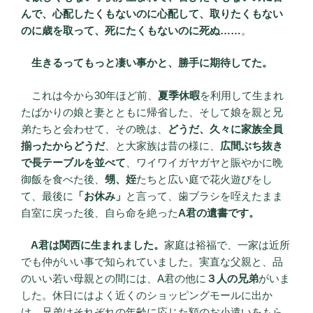
んで、心配したくもないのに心配して、取りたくもない
のに歳を取って、死にたくもないのに死ぬ……
。
生きるってもっと凄い事かと、勝手に期待してた。
これは今から30年ほど前、
夏季休暇
を利用して生まれ
たばかりの娘と妻とともに帰省した、そして娘を親と兄
弟たちと会わせて、その晩は、
どうだ、久々に家族全員
揃ったからどうだ
、と大家族は昔の様に、
広間ぶち抜き
で長テーブルを並べて
、ワイワイガヤガヤと賑やかに晩
御飯を食べた後、
甥、姪
たちと広い庭で花火遊びをし
て、最後に
「お休み」
と言って、歯ブラシを咥えたまま
自室に戻った後、自ら命を絶った
A君の遺書です。
A君は関西に生まれました。
家庭は裕福で、一家は近所
でも仲がいい事で知られていました。実直な父親と、品
のいい若い母親との間には、A君の他に
３人の兄弟
がいま
した。休日にはよく近くのショッピングモールに出か
け、兄弟はそれぞれの年齢に応じた額のお小遣いをもら