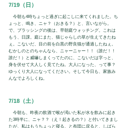
7/19（日）
今朝も4時ちょっと過ぎに起こしに来てくれました。ち
ょっと、鳴き、ニャ？（おきる？）と、言いながら。
で、ブラッシングの後は、早朝庭ウォッチング。これは
もう、日課。庭にまた、猫じゃらしの草が生えてきたね
ぇ。こないだ、目の前を白黒の野良猫が通過したねぇ。
むかしのとのちゃんなら、ニャーニャー！！（誰だ！！
誰だ！）と威嚇しまくってたのに、こないだは字っと、
身を伏せて大人しく見てたね。大人になった、って事？
ゆっくり大人になってください。そして今日も、家族み
んなでよろしくね。
7/18（土）
今朝も、昨夜の飲酒で喉が渇いた私が水を飲みに起き
た3時半に、ニャ？？（え！起きるの？）と付いてきまし
たが、私はもうちょっと寝る、と布団に戻ると、しばら