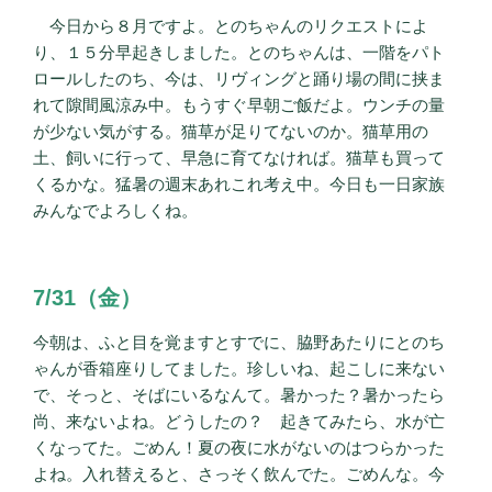
今日から８月ですよ。とのちゃんのリクエストによ
り、１５分早起きしました。とのちゃんは、一階をパト
ロールしたのち、今は、リヴィングと踊り場の間に挟ま
れて隙間風涼み中。もうすぐ早朝ご飯だよ。ウンチの量
が少ない気がする。猫草が足りてないのか。猫草用の
土、飼いに行って、早急に育てなければ。猫草も買って
くるかな。猛暑の週末あれこれ考え中。今日も一日家族
みんなでよろしくね。
7/31（金）
今朝は、ふと目を覚ますとすでに、脇野あたりにとのち
ゃんが香箱座りしてました。珍しいね、起こしに来ない
で、そっと、そばにいるなんて。暑かった？暑かったら
尚、来ないよね。どうしたの？ 起きてみたら、水が亡
くなってた。ごめん！夏の夜に水がないのはつらかった
よね。入れ替えると、さっそく飲んでた。ごめんな。今