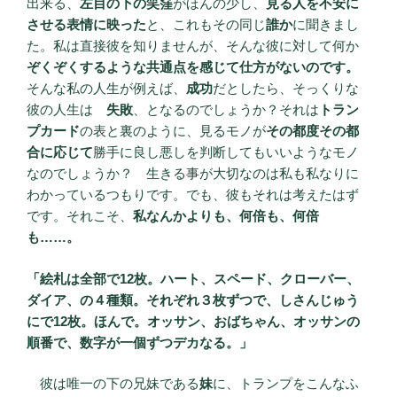
出来る、
左目の下の笑窪
がほんの少し、
見る人を不安に
させる表情に映った
と、これもその同じ
誰か
に聞きまし
た。私は直接彼を知りませんが、そんな彼に対して何か
ぞくぞくするような共通点を感じて仕方がないのです。
そんな私の人生が例えば、
成功
だとしたら、そっくりな
彼の人生は
失敗
、となるのでしょうか？それは
トラン
プカード
の表と裏のように、見るモノが
その都度その都
合に応じて
勝手に良し悪しを判断してもいいようなモノ
なのでしょうか？ 生きる事が大切なのは私も私なりに
わかっているつもりです。でも、彼もそれは考えたはず
です。それこそ、
私なんかよりも、何倍も、何倍
も……。
「絵札は全部で12枚。ハート、スペード、クローバー、
ダイア、の４種類。それぞれ３枚ずつで、しさんじゅう
にで12枚。ほんで。オッサン、おばちゃん、オッサンの
順番で、数字が一個ずつデカなる。」
彼は唯一の下の兄妹である
妹
に、トランプをこんなふ