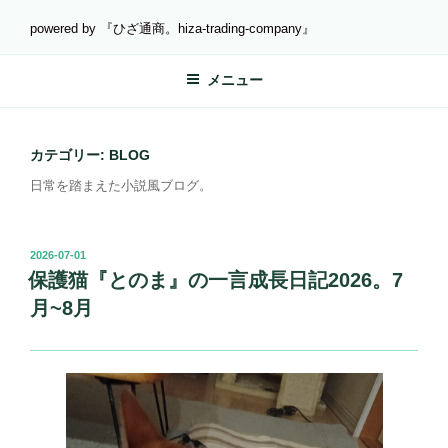
コ
powered by 『ひざ通商。hiza-trading-company』
ン
テ
メニュー
ン
ツ
へ
ス
カテゴリー:
BLOG
キ
日常を踏まえた小説風ブログ。
ッ
プ
投
2026-07-01
稿
保護猫『とのま』の一言成長日記2026。7
日:
月~8月