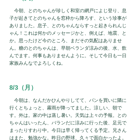
今朝、とのちゃんが珍しく和室の網戸によじ登り、息
子が起きてとのちゃんを窓枠から降ろす、という珍事が
ありました。息子、とのちゃんならすっと起きられんじ
ゃん！これは何かのメッセージかと、例えば、地震、と
か。思ったけど今のところ、まだその気配はありませ
ん。糖のとのちゃんは、早朝ベランダ涼みの後、水、飲
んでます。何事もありませんように。そして今日も一日
家族みんなでよろしくね。
8/3（月）
今朝は、なんだかひんやりしてて、パンを買いに隣に
行くとちょっと、霧雨が降ってました。涼しい、朝で
す。外は。家の中は蒸し暑い。天気は上々の予報。との
ちゃんはいったん、バランだに涼みに行った後、足元で
まったりすわり中。今日は早く帰ってくる予定。兄さん
はまた、勉強かな。昨日の野球、久々で面白かったよ。