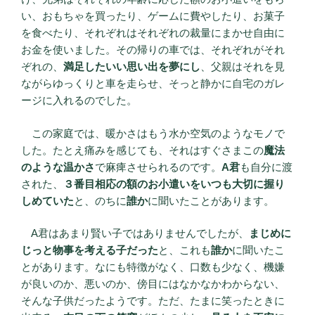
い、おもちゃを買ったり、ゲームに費やしたり、お菓子
を食べたり、それぞれはそれぞれの裁量にまかせ自由に
お金を使いました。その帰りの車では、それぞれがそれ
ぞれの、
満足したいい思い出を夢にし
、父親はそれを見
ながらゆっくりと車を走らせ、そっと静かに自宅のガレ
ージに入れるのでした。
この家庭では、暖かさはもう水か空気のようなモノで
した。たとえ痛みを感じても、それはすぐさまこの
魔法
のような温かさ
で麻痺させられるのです。
A君
も自分に渡
された、
３番目相応の額のお小遣いをいつも大切に握り
しめていた
と、のちに
誰か
に聞いたことがあります。
A君はあまり賢い子ではありませんでしたが、
まじめに
じっと物事を考える子だった
と、これも
誰か
に聞いたこ
とがあります。なにも特徴がなく、口数も少なく、機嫌
が良いのか、悪いのか、傍目にはなかなかわからない、
そんな子供だったようです。ただ、たまに笑ったときに