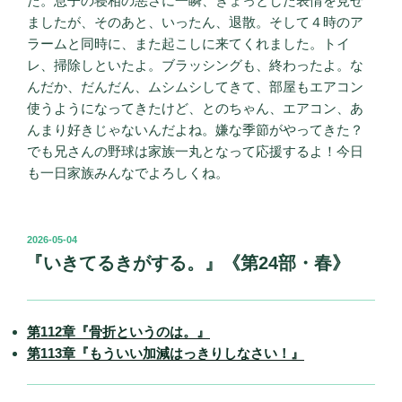
た。息子の寝相の悪さに一瞬、ぎょっとした表情を見せ
ましたが、そのあと、いったん、退散。そして４時のア
ラームと同時に、また起こしに来てくれました。トイ
レ、掃除しといたよ。ブラッシングも、終わったよ。な
んだか、だんだん、ムシムシしてきて、部屋もエアコン
使うようになってきたけど、とのちゃん、エアコン、あ
んまり好きじゃないんだよね。嫌な季節がやってきた？
でも兄さんの野球は家族一丸となって応援するよ！今日
も一日家族みんなでよろしくね。
投
2026-05-04
稿
『いきてるきがする。』《第24部・春》
日:
第112章『骨折というのは。』
第113章『もういい加減はっきりしなさい！』