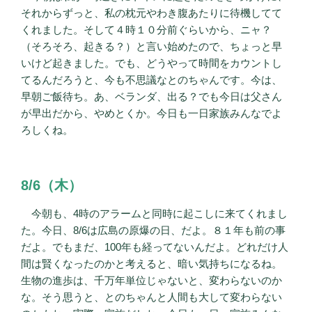
それからずっと、私の枕元やわき腹あたりに待機してて
くれました。そして４時１０分前ぐらいから、ニャ？
（そろそろ、起きる？）と言い始めたので、ちょっと早
いけど起きました。でも、どうやって時間をカウントし
てるんだろうと、今も不思議なとのちゃんです。今は、
早朝ご飯待ち。あ、ベランダ、出る？でも今日は父さん
が早出だから、やめとくか。今日も一日家族みんなでよ
ろしくね。
8/6（木）
今朝も、4時のアラームと同時に起こしに来てくれまし
た。今日、8/6は広島の原爆の日、だよ。８１年も前の事
だよ。でもまだ、100年も経ってないんだよ。どれだけ人
間は賢くなったのかと考えると、暗い気持ちになるね。
生物の進歩は、千万年単位じゃないと、変わらないのか
な。そう思うと、とのちゃんと人間も大して変わらない