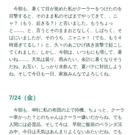
今朝も、暑くて目が覚めた私がクーラーをつけたのを
目撃すると、そのまま私のそばまでやってきて、、ニ
ャ？（もう、起きる？）と言いました。もうちょっ
と……。と、言うとそのままおとなしく、しばらく、そ
ばにいましたが、そのうち、ニャニャ！（でも、もう４
時過ぎてるし！）と、久々のあごひげ抜き攻撃で起こし
てくれました。しかし、今朝は、いつもにも増して、暑
いね……。天気は曇り、雨みたい。余計に暑くなりそう
だね。お互い、しっかり水飲んで、夏バテに対抗しよう
ね。そして今日も一日、家族みんなでよろしくね。
7/24（金）
今朝も、4時に私の布団の上で待機。ちょっと、クーラ
ー寒かった？とのちゃんはクーラー嫌いだからね。でも
人間には必需品。そして今は、早朝ご飯前のベランダ涼
み中。今日は天気はあんまりよくないみたいだね。でも