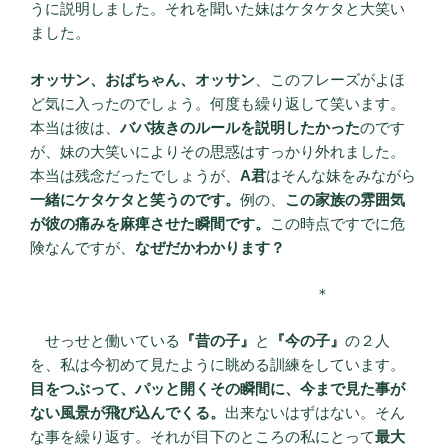
うに説明しました。それを聞いた妹はケタケタと大笑い
ました。
オッサン、おばちゃん、オッサン
、このフレーズがよほ
ど気に入ったのでしょう。何度も繰り返して笑います。
本当は彼は、
ババ抜きのルールを説明したかった
のです
が、妹の大笑いによりその思惑はすっかり外れました。
本当は残念だったでしょうが、
A君
はそんな妹をみながら
一緒にケタケタと笑うのです。
例の、
この家族の雰囲気
が彼の痛みを麻痺させた瞬間です。
この時点ですでに危
険なんですが、
なぜだかわかります？
＊
せっせと働いている
『昔の子』
と
『今の子』
の２人
を、私は今初めて見たように眺める訓練をしています。
目をつぶって、パッと開くその瞬間に、今まで見た事が
ない風景が飛び込んでくる。
出来ないはずはない。そん
な事を繰り返す。それが目下のところの私にとって
最大