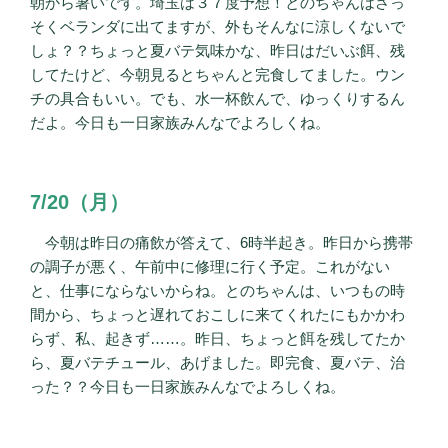
朝から暑いです。埼玉は３７度予想！とのちゃんはさっ
そくベランダに出てますが、外もそんなに涼しくないで
しょ？？ちょっと夏バテ気味かな、昨日はだいぶ餌、残
してたけど、今朝見るとちゃんと完食してました。ウン
チの具合もいい。でも、水一杯飲んで、ゆっくりするん
だよ。今日も一日家族みんなでよろしくね。
7/20（月）
今朝は昨日の痛飲が答えて、6時半起き。昨日から携帯
の調子が悪く、午前中に修理に行く予定。これがない
と、仕事にならないからね。とのちゃんは、いつもの時
間から、ちょっと遅れておこしに来てくれたにもかかわ
らず、私、起きず……。昨日、ちょっと餌を残してたか
ら、夏バテチュール、あげました。即完食、夏バテ、治
った？？今日も一日家族みんなでよろしくね。