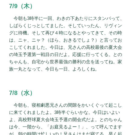
7/9（木）
今朝も3時半に一回、わきの下あたりにスタンバって、
しばらくじっとしてました。そしていったん、リヴィン
グに待機。そして再び４時になるとやってきて、その時
は、ニャ、ニャ？（ほら、おきるでしょ？）と言ってお
こしてくれました。今日は、兄さんの高校最後の夏大会
の埼玉予選第一戦目の日だよ。応援に行ってくる。との
ちゃんも、自宅から世界最強の勝利の念を送ってね。家
族一丸となって、今日も一日、よろしくね。
7/8（水）
今朝も、寝相劇悪兄さんの間隙をかいくぐって起こし
に来てくれましたよ。3時半ぐらいかな。今日はいよい
よ、高校野球夏大会埼玉予選の開会式だよ。とのちゃん
は今、一階から、「お庭見るよー！」、って呼んでます
が、朝の時間は忙しいの！兄さんはまだ寝てる。早く起