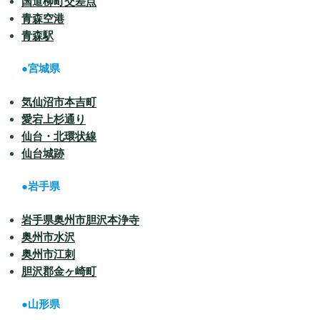
国道柳町交差点
青森空港
青森駅
●宮城県
気仙沼市本吉町
愛宕上杉通り
仙台・北環状線
仙台城跡
●岩手県
岩手県奥州市胆沢本浄寺
奥州市水沢
奥州市江刺
胆沢郡金ヶ崎町
●山形県