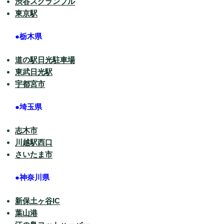
渋谷スクランブル
東京駅
●栃木県
道の駅日光駐車場
東武日光駅
宇都宮市
●埼玉県
志木市
川越駅西口
さいたま市
●神奈川県
新保土ヶ谷IC
葉山港