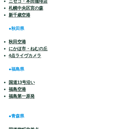
ニセコ・本田珈琲店
札幌中央区宮の森
新千歳空港
●秋田県
秋田空港
にかほ市・ねむの丘
4点ライヴカメラ
●福島県
国道13号沿い
福島空港
福島第一原発
●青森県