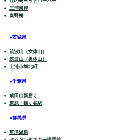
江の島ヨットハーバー
三浦海岸
秦野橋
●茨城県
筑波山（女体山）
筑波山（男体山）
土浦市城北町
●千葉県
成田山新勝寺
東武・鎌ヶ谷駅
●群馬県
草津温泉
ぼうだいぎスキー場手前