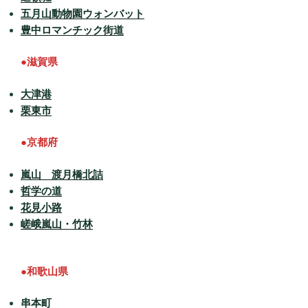
五月山動物園ウォンバット
豊中ロマンチック街道
●滋賀県
大津港
栗東市
●京都府
嵐山 渡月橋北詰
哲学の道
花見小路
嵯峨嵐山・竹林
●和歌山県
串本町