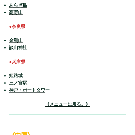
あらぎ島
高野山
●奈良県
金剛山
談山神社
●兵庫県
姫路城
三ノ宮駅
神戸・ポートタワ
ー
《メニューに戻る。》
《中国》