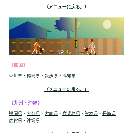
《メニューに戻る。》
《四国》
香川県
・
徳島県
・
愛媛県
・
高知県
《メニューに戻る。》
《九州・沖縄》
福岡県
・
大分県
・
宮崎県
・
鹿児島県
・
熊本県
・
長崎県
・
佐賀県
・
沖縄県