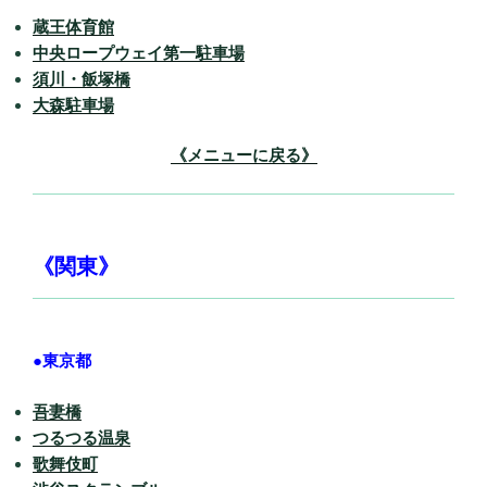
蔵王体育館
中央ロープウェイ第一駐車場
須川・飯塚橋
大森駐車場
《メニューに戻る》
《関東》
●東京都
吾妻橋
つるつる温泉
歌舞伎町