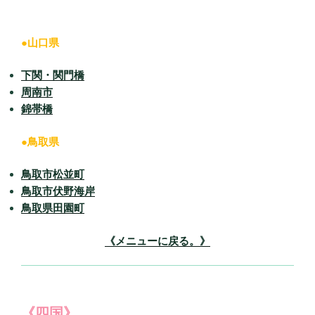
●山口県
下関・関門橋
周南市
錦帯橋
●鳥取県
鳥取市松並町
鳥取市伏野海岸
鳥取県田園町
《メニューに戻る。》
《四国》