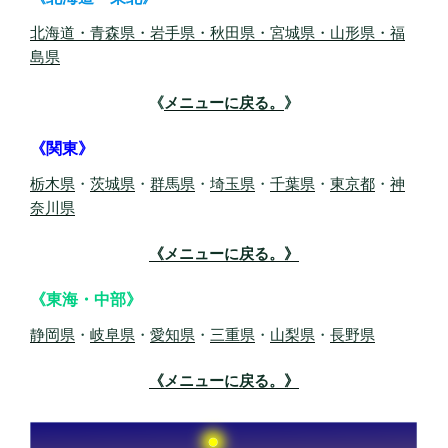
北海道
・青森県
・岩手県
・秋田県
・宮城県
・山形県
・福
島県
《
メニューに戻る。
》
《関東》
栃木県
・
茨城県
・
群馬県
・
埼玉県
・
千葉県
・
東京都
・
神
奈川県
《メニューに戻る。》
《東海・中部》
静岡県
・
岐阜県
・
愛知県
・
三重県
・
山梨県
・
長野県
《メニューに戻る。》