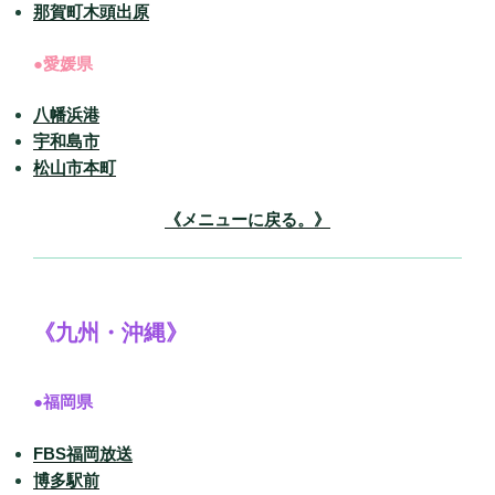
那賀町木頭出原
●愛媛県
八幡浜港
宇和島市
松山市本町
《メニューに戻る。》
《九州・沖縄》
●福岡県
FBS福岡放送
博多駅前