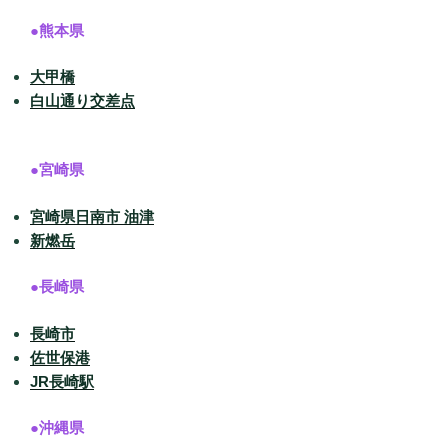
●熊本県
大甲橋
白山通り交差点
●宮崎県
宮崎県日南市 油津
新燃岳
●長崎県
長崎市
佐世保港
JR長崎駅
●沖縄県