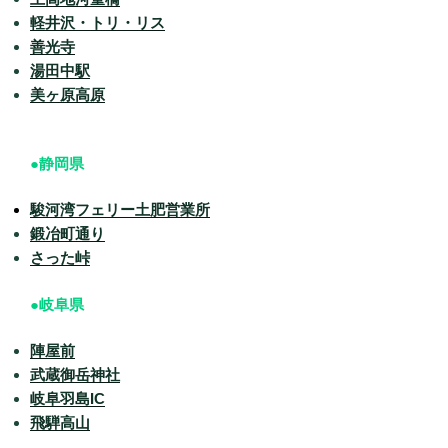
軽井沢・トリ・リス
善光寺
湯田中駅
美ヶ原高原
●静岡県
駿河湾フェリー土肥営業所
鍛冶町通り
さった峠
●岐阜県
陣屋前
武蔵御岳神社
岐阜羽島IC
飛騨高山