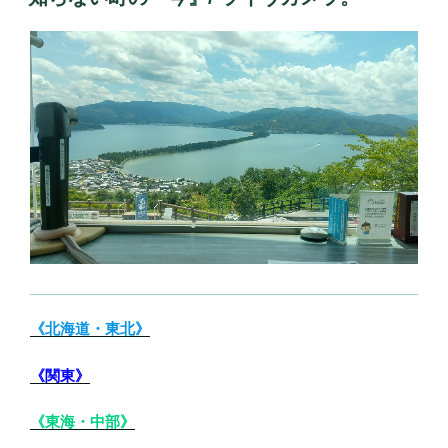
日:
《北海道・東北》
《関東》
《東海・中部》