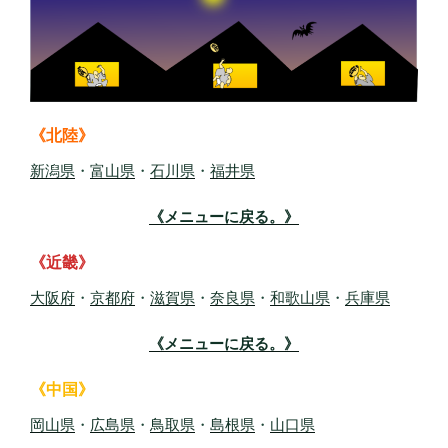
《北陸》
新潟県
・
富山県
・
石川県
・
福井県
《メニューに戻る。》
《近畿》
大阪府
・
京都府
・
滋賀県
・
奈良県
・
和歌山県
・
兵庫県
《メニューに戻る。》
《中国》
岡山県
・
広島県
・
鳥取県
・
島根県
・
山口県