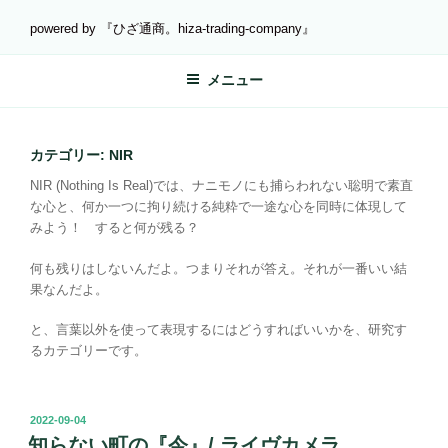
コ
powered by 『ひざ通商。hiza-trading-company』
ン
テ
メニュー
ン
ツ
へ
ス
カテゴリー:
NIR
キ
NIR (Nothing Is Real)では、ナニモノにも捕らわれない聡明で素直
ッ
な心と、何か一つに拘り続ける純粋で一途な心を同時に体現して
プ
みよう！ すると何が残る？
何も残りはしないんだよ。つまりそれが答え。それが一番いい結
果なんだよ。
と、言葉以外を使って表現するにはどうすればいいかを、研究す
るカテゴリーです。
投
2022-09-04
稿
知らない町の『今』/ ライヴカメラ。