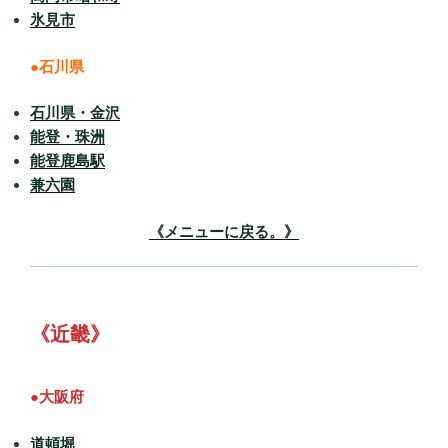
氷見市
●石川県
石川県・金沢
能登・珠洲
能登鹿島駅
兼六園
《メニューに戻る。》
《近畿》
●大阪府
道頓堀