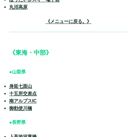
丸沼高原
《メニューに戻る。》
《東海・中部》
●山梨県
身延七面山
十五所交差点
南アルプスIC
御勅使川橋
●長野県
上高地河童橋