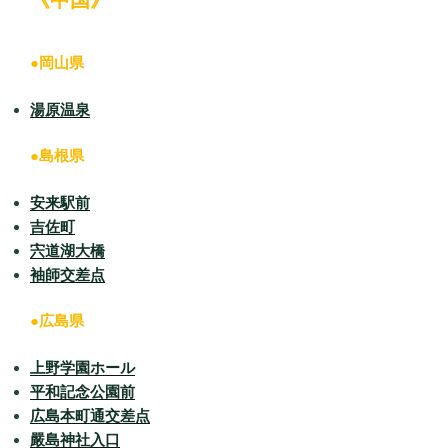
●岡山県
湯原温泉
●島根県
安来駅前
吉佐町
宍道湖大橋
袖師交差点
●広島県
上野学園ホール
平和記念公園前
広島本町通交差点
嚴島神社入口