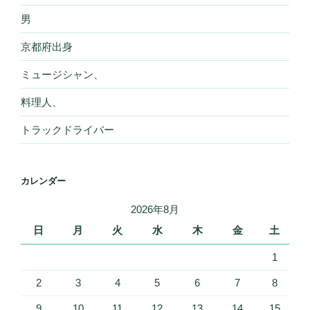
男
京都府出身
ミュージシャン、
料理人、
トラックドライバー
カレンダー
2026年8月
日
月
火
水
木
金
土
1
2
3
4
5
6
7
8
9
10
11
12
13
14
15