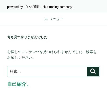
コ
powered by 『ひざ通商。hiza-trading-company』
ン
テ
メニュー
ン
ツ
へ
ス
何も見つかりませんでした
キ
ッ
お探しのコンテンツを見つけられませんでした。検索を
プ
お試しください。
検
検
索
索:
自己紹介。