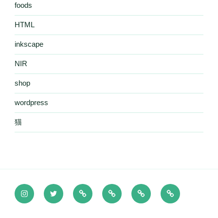
foods
HTML
inkscape
NIR
shop
wordpress
猫
Instagram
Twitter
プ
★Nothing
UP-
●PRIVATE(覗
ラ
Is
T
き
イ
Real
MENU
見