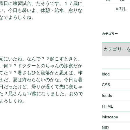
曜日に練習試合、だそうです。１７歳に
« 7月
い。今日も暑いよ、休憩・給水、怠りな
なでよろしくね。
カテゴリー
カ
テ
ゴ
元にいたね。なんで？？起こすときと、
リ
、何？？ドクターとのちゃんの診察だか
ー
てた？？暑さもひと段落かと思えば、昨
blog
まだ、夏は終わらないのかな。今日も暑
CSS
日だったけど、帰りが遅くて先に寝ちゃ
た？兄さんも17歳になりました。おめで
foods
よろしくね。
HTML
inkscape
NIR