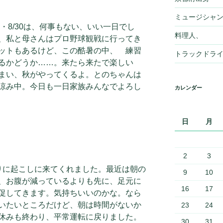
ミュージシャ
5・8/30は、何事もない、いい一日でし
料理人、
、私と母さんはプロ野球観戦に行ってき
ットもあるけど、この酷暑の中、 練習
トラックドラ
るかどうか……。来たら来たで楽しい
まい、秋がやってくるよ。とのちゃんは
涼み中。今日も一日家族みんなでよろし
カレンダー
日
月
2
3
に起こしに来てくれました。最近は朝の
9
10
、お腹が減っているよりも先に、足元に
16
17
促してきます。気持ちいいのかな。なら
いたいところだけど、朝は時間がないか
23
24
休みも終わり、平常運転に戻りました。
30
31