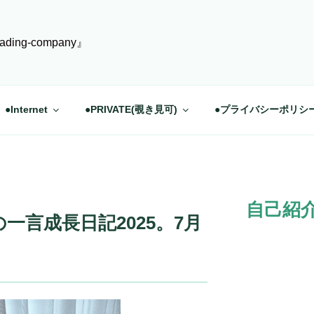
ading-company』
●Internet
●PRIVATE(覗き見可)
●プライバシーポリシ
自己紹
一言成長日記2025。7月