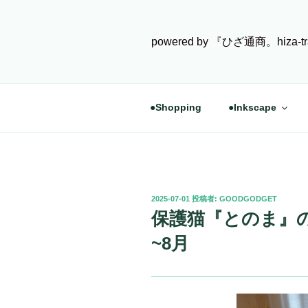
コ
ン
テ
powered by 『ひざ通商。hiza-tr
ン
ツ
へ
ス
●Shopping
●Inkscape
キ
ッ
プ
投
2025-07-01
投稿者:
GOODGODGET
稿
保護猫『とのま』の
日:
~8月