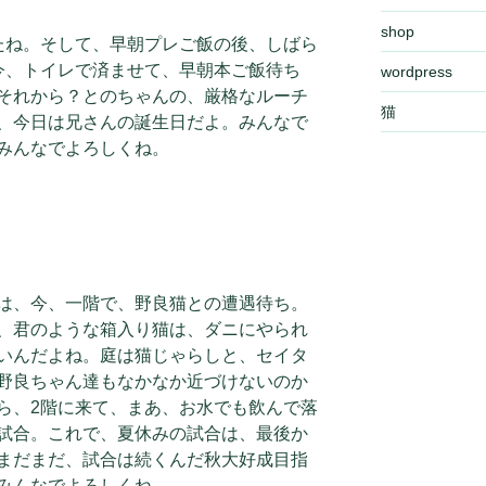
shop
たね。そして、早朝プレご飯の後、しばら
今、トイレで済ませて、早朝本ご飯待ち
wordpress
それから？とのちゃんの、厳格なルーチ
猫
、今日は兄さんの誕生日だよ。みんなで
みんなでよろしくね。
は、今、一階で、野良猫との遭遇待ち。
、君のような箱入り猫は、ダニにやられ
いんだよね。庭は猫じゃらしと、セイタ
野良ちゃん達もなかなか近づけないのか
ら、2階に来て、まあ、お水でも飲んで落
試合。これで、夏休みの試合は、最後か
まだまだ、試合は続くんだ秋大好成目指
みんなでよろしくね。